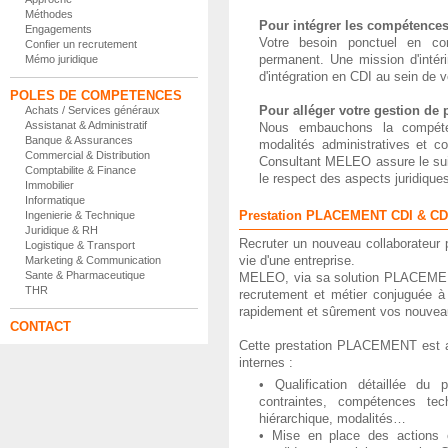
Méthodes
Pour intégrer les compétences
Engagements
Votre besoin ponctuel en co
Confier un recrutement
permanent. Une mission d'intér
Mémo juridique
d'intégration en CDI au sein de v
POLES DE COMPETENCES
Pour alléger votre gestion de
Achats / Services généraux
Assistanat & Administratif
Nous embauchons la compéte
Banque & Assurances
modalités administratives et co
Commercial & Distribution
Consultant MELEO assure le sui
Comptabilite & Finance
le respect des aspects juridique
Immobilier
Informatique
Prestation PLACEMENT CDI & C
Ingenierie & Technique
Juridique & RH
Recruter un nouveau collaborateur
Logistique & Transport
vie d'une entreprise.
Marketing & Communication
Sante & Pharmaceutique
MELEO, via sa solution PLACEMEN
THR
recrutement et métier conjuguée à
rapidement et sûrement vos nouveau
CONTACT
Cette prestation PLACEMENT est a
internes :
• Qualification détaillée du 
contraintes, compétences tech
hiérarchique, modalités…
• Mise en place des actions e