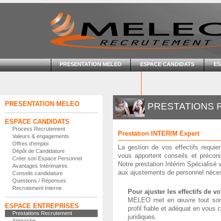
PRESENTATION MELEO
ESPACE CANDIDATS
ES
PRESENTATION MELEO
PRESTATIONS
ESPACE CANDIDATS
Process Recrutement
Prestation INTERIM Expert
Valeurs & engagements
Offres d'emploi
La gestion de vos effectifs requiert
Dépôt de Candidature
vous apportent conseils et préconi
Créer son Espace Personnel
Notre prestation Intérim Spécialisé 
Avantages Intérimaires
aux ajustements de personnel nécess
Conseils candidature
Questions / Réponses
Recrutement Interne
Pour ajuster les effectifs de vo
MELEO met en œuvre tout son s
ESPACE ENTREPRISES
profil fiable et adéquat en vous 
Prestations Recrutement
juridiques.
Approche