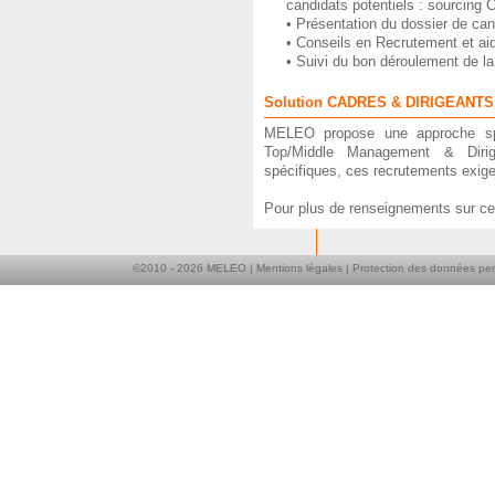
candidats potentiels : sourcing C
• Présentation du dossier de can
• Conseils en Recrutement et aid
• Suivi du bon déroulement de la
Solution CADRES & DIRIGEANTS
MELEO propose une approche spéc
Top/Middle Management & Dirige
spécifiques, ces recrutements exige
Pour plus de renseignements sur ce
©2010 -
2026
MELEO |
Mentions légales
|
Protection des données per